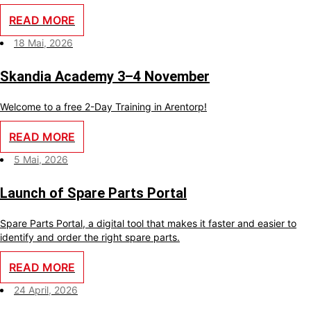
ambitions? With us, you will become an important part of a small
team where your skills make a real difference every day.
READ MORE
18 Mai, 2026
Skandia Academy 3–4 November
Welcome to a free 2-Day Training in Arentorp!
READ MORE
5 Mai, 2026
Launch of Spare Parts Portal
Spare Parts Portal, a digital tool that makes it faster and easier to
identify and order the right spare parts.
READ MORE
24 April, 2026