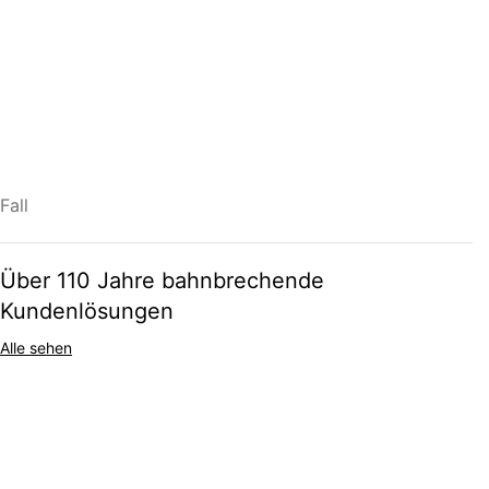
Die nächste Generation von Fachleuten in der Getreideindustrie und
Landwirtschaft braucht intelligentere, effizientere und
zukunftssichere Lösungen. Bei Skandia Elevator kombinieren wir
über 110 Jahre Erfahrung mit modernster Automatisierung,
Prozesssteuerung und digitaler Innovation, um neue Standards in
der Getreideverarbeitung zu setzen.
MEHR LESEN
Fall
Über 110 Jahre bahnbrechende
Kundenlösungen
Alle sehen