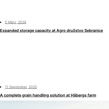
5 März, 2026
Expanded storage capacity at Agro družstvo Sebranice
11 September, 2025
A complete grain handling solution at Håbergs farm