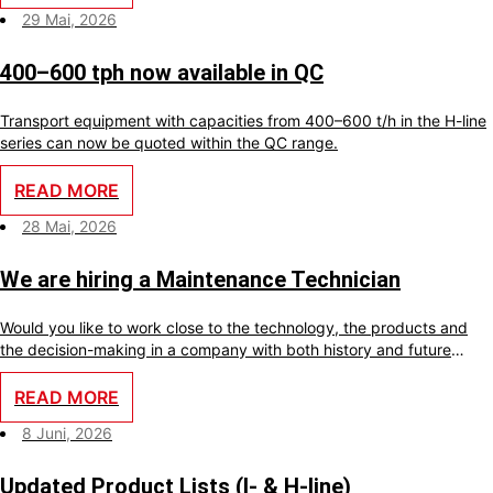
29 Mai, 2026
400–600 tph now available in QC
Transport equipment with capacities from 400–600 t/h in the H-line
series can now be quoted within the QC range.
READ MORE
28 Mai, 2026
We are hiring a Maintenance Technician
Would you like to work close to the technology, the products and
the decision-making in a company with both history and future
ambitions? With us, you will become an important part of a small
team where your skills make a real difference every day.
READ MORE
8 Juni, 2026
Updated Product Lists (I- & H-line)