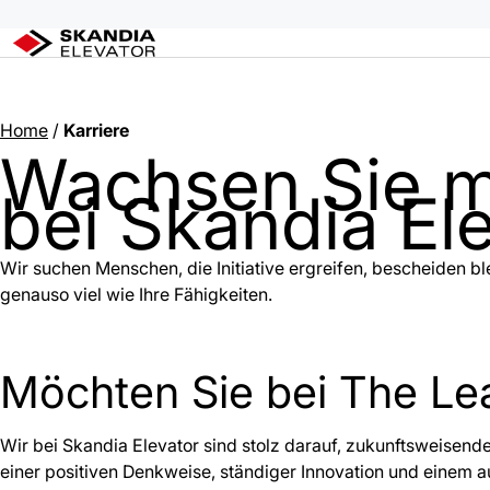
Fachleute in der Landwirtschaft
Zum
Home
/
Karriere
Wachsen Sie m
Inhalt
wechseln
bei Skandia El
Wir suchen Menschen, die Initiative ergreifen, bescheiden ble
genauso viel wie Ihre Fähigkeiten.
Möchten Sie bei The Le
Wir bei Skandia Elevator sind stolz darauf, zukunftsweisen
einer positiven Denkweise, ständiger Innovation und einem 