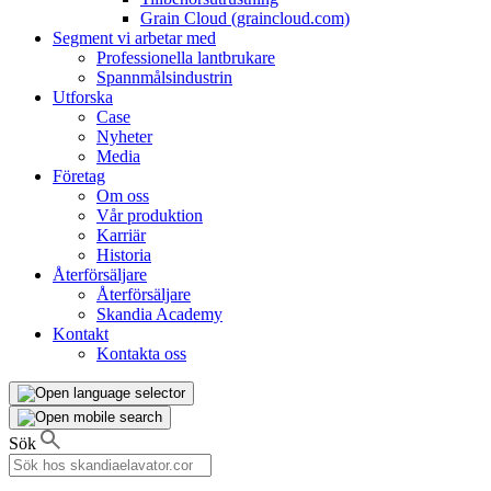
Grain Cloud (graincloud.com)
Segment vi arbetar med
Professionella lantbrukare
Spannmålsindustrin
Utforska
Case
Nyheter
Media
Företag
Om oss
Vår produktion
Karriär
Historia
Återförsäljare
Återförsäljare
Skandia Academy
Kontakt
Kontakta oss
Sök