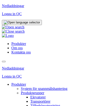
Hoppa
Nedladdningar
till
Logga in QC
innehåll
Produkter
Om oss
Kontakta oss
Nedladdningar
Logga in QC
Produkter
System för spannmålshantering
Produktgrupper
Elevatorer
Transportörer
Tillbehörsutrustning