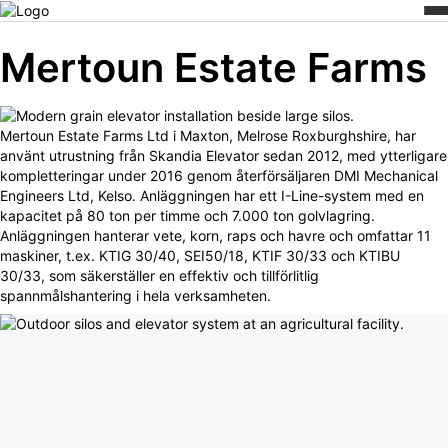
Hoppa
/
/
Mertoun Estate Farms
Hem
Cases
till
innehåll
Mertoun Estate Farms
Mertoun Estate Farms Ltd i Maxton, Melrose Roxburghshire, har
använt utrustning från Skandia Elevator sedan 2012, med ytterligare
kompletteringar under 2016 genom återförsäljaren DMI Mechanical
Engineers Ltd, Kelso. Anläggningen har ett I-Line-system med en
kapacitet på 80 ton per timme och 7.000 ton golvlagring.
Anläggningen hanterar vete, korn, raps och havre och omfattar 11
maskiner, t.ex. KTIG 30/40, SEI50/18, KTIF 30/33 och KTIBU
30/33, som säkerställer en effektiv och tillförlitlig
spannmålshantering i hela verksamheten.