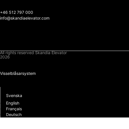
+
46 512 797 000
info@skandiaelevator.com
All rights reserved Skandia Elevator
2026
Integritetspolicy
Cookiepolicy
Visselblåsarsystem
Nedladdningar
Logga in
Svenska
English
Français
Deutsch