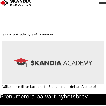
Hoppa
Dag:
18 maj 2026
till
innehåll
Skandia Academy 3–4 november
Välkommen till en kostnadsfri 2-dagars utbildning i Arentorp!
Prenumerera på vårt nyhetsbrev