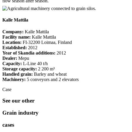
flow season after season.
Kalle Mattila
Company:
Kalle Mattila
Facility name:
Kalle Mattila
Location:
FI-32200 Loimaa, Finland
Established:
2012
Year of Skandia additions:
2012
Dealer:
Mepu
Capacity:
L-Line 40 t/h
Storage capacity:
2 200 m³
Handled grain:
Barley and wheat
Machinery:
5 conveyors and 2 elevators
Case
See our other
Grain industry
cases